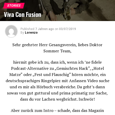
STORIES
Viva Con Fusion
Published
7 Jahren ago
on
03/07/2019
By
Lorenzo
Sehr geehrter Herr Gesangsverein, liebes Doktor
Sommer Team,
hiermit gebe ich zu, dass ich, wenn ich ’ne fidele
Podcast-Alternative zu „Gemischtes Hack“, „Hotel
Matze“ oder „Fest und Flauschig“ hören möchte, ein
deutschsprachiges Ringelpiez mit Anfassen Video suche
und es mir als Hörbuch verabreiche. Da geht’s dann
sowas von gut guttural und prima primatig zur Sache,
dass du vor Lachen wegbrichst. Ischwör!
Aber zurück zum Intro – schade, dass das Magazin