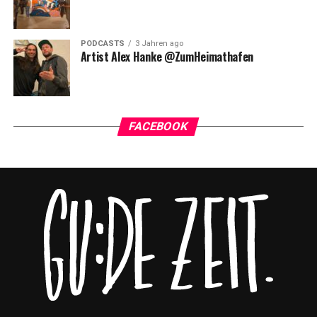
PODCASTS
3 Jahren ago
Artist Alex Hanke @ZumHeimathafen
FACEBOOK