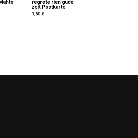
 Mahte
regrete rien gude
zeit Postkarte
1,50
€