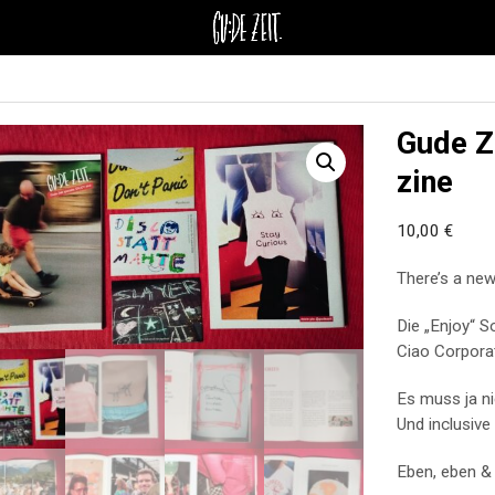
Gude Z
zine
10,00
€
There’s a new
Die „Enjoy“ 
Ciao Corporat
Es muss ja ni
Und inclusive 
Eben, eben & 