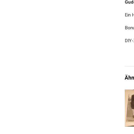
Gud
Ein 
Bonu
DIY-
Ähn