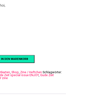
hoi,
IN DEN WARENKORB
tkarten
,
Shop
,
Zine / Heftchen
Schlagwörter:
de Zeit special issue ENJOY
,
Gude Zeit
Y zine