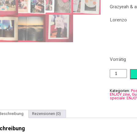
Grazyeah & a
Lorenzo
Vorrätig
Gude
Zeit
speciale:
ENJOY
zine
Kategorien:
Pos
ENJOY zine
,
Gu
Menge
speciale: ENJO
Beschreibung
Rezensionen (0)
chreibung