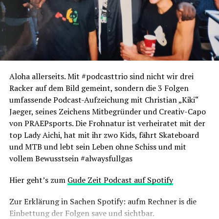
So, kurz mal zuende geheult. Sowas hilft. MIT den
Emotionen leben, NICHT verdrängen. Puuh, weiter in
Pressetext … Wobei, einen hab ich noch in Sachen
Komposition der Foto-Doppelseiten: Durch das
Rumstöbern kriegen Fotos auf einmal einen Bezug
zueinander. Welchen, ist ja jedem selbst überlassen. Und
das ist eben das dolle am DIY. Kannste machen, was du
Aloha allerseits. Mit #podcasttrio sind nicht wir drei
willst, wa? Yep, yeah ’n‘ cheers
Racker auf dem Bild gemeint, sondern die 3 Folgen
Deutschlandpass olé
umfassende Podcast-Aufzeichung mit Christian „Kiki“
Jaeger, seines Zeichens Mitbegründer und Creativ-Capo
von PRAEPsports. Die Frohnatur ist verheiratet mit der
top Lady Aichi, hat mit ihr zwo Kids, fährt Skateboard
und MTB und lebt sein Leben ohne Schiss und mit
vollem Bewusstsein #alwaysfullgas
Hier geht’s zum
Gude Zeit Podcast auf Spotify
Zur Erklärung in Sachen Spotify: aufm Rechner is die
Einbettung der Folgen save und sichtbar.