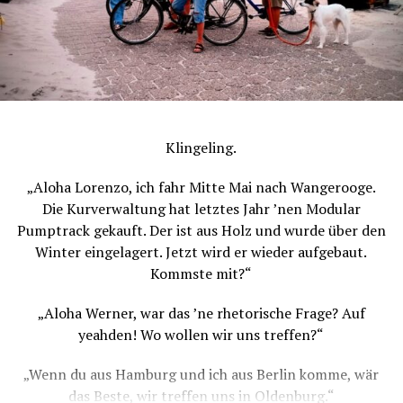
Klingeling.
„Aloha Lorenzo, ich fahr Mitte Mai nach Wangerooge.
Die Kurverwaltung hat letztes Jahr ’nen Modular
Pumptrack gekauft. Der ist aus Holz und wurde über den
Winter eingelagert. Jetzt wird er wieder aufgebaut.
Pingu knows: Alles ist im Fluss #pantarhei
Kommste mit?“
Das Foto hat eine suboptimale Schärfe, aber ey, wenn du
dir das Original zulegst, kannst ganz genau lesen was da
„Aloha Werner, war das ’ne rhetorische Frage? Auf
steht … Ok, ok, ich sag’s ja schon: „Physik to go: Wenn
yeahden! Wo wollen wir uns treffen?“
Energie nie weg ist, sondern nur seinen
Aggregatszustand ändert … bleibtt dann the power of
„Wenn du aus Hamburg und ich aus Berlin komme, wär
love?
das Beste, wir treffen uns in Oldenburg.“