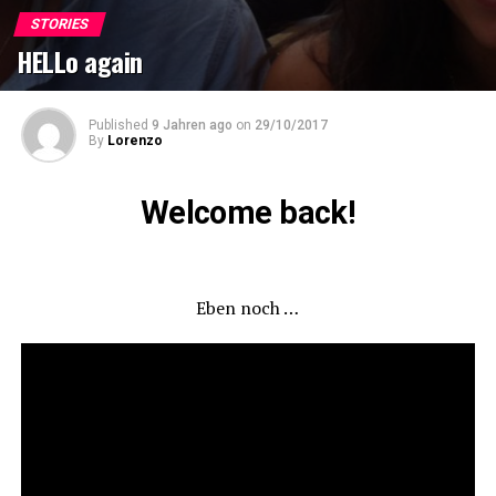
STORIES
HELLo again
Published
9 Jahren ago
on
29/10/2017
By
Lorenzo
Welcome back!
Eben noch …