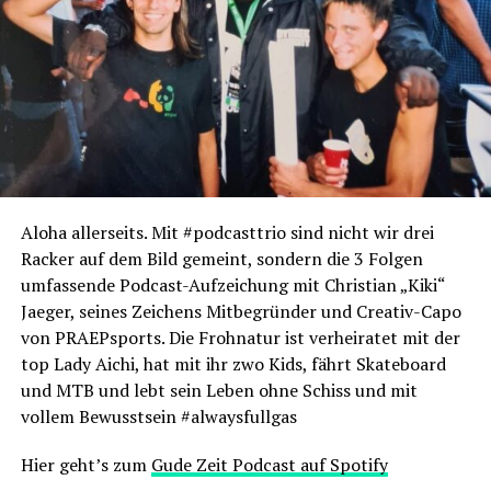
So, kurz mal zuende geheult. Sowas hilft. MIT den
Emotionen leben, NICHT verdrängen. Puuh, weiter in
Pressetext … Wobei, einen hab ich noch in Sachen
Komposition der Foto-Doppelseiten: Durch das
Rumstöbern kriegen Fotos auf einmal einen Bezug
zueinander. Welchen, ist ja jedem selbst überlassen. Und
das ist eben das dolle am DIY. Kannste machen, was du
Aloha allerseits. Mit #podcasttrio sind nicht wir drei
willst, wa? Yep, yeah ’n‘ cheers
Racker auf dem Bild gemeint, sondern die 3 Folgen
Deutschlandpass olé
umfassende Podcast-Aufzeichung mit Christian „Kiki“
Jaeger, seines Zeichens Mitbegründer und Creativ-Capo
von PRAEPsports. Die Frohnatur ist verheiratet mit der
top Lady Aichi, hat mit ihr zwo Kids, fährt Skateboard
und MTB und lebt sein Leben ohne Schiss und mit
vollem Bewusstsein #alwaysfullgas
Hier geht’s zum
Gude Zeit Podcast auf Spotify