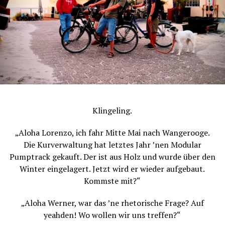
Klingeling.
„Aloha Lorenzo, ich fahr Mitte Mai nach Wangerooge.
Die Kurverwaltung hat letztes Jahr ’nen Modular
Pumptrack gekauft. Der ist aus Holz und wurde über den
Winter eingelagert. Jetzt wird er wieder aufgebaut.
Pingu knows: Alles ist im Fluss #pantarhei
Kommste mit?“
Das Foto hat eine suboptimale Schärfe, aber ey, wenn du
dir das Original zulegst, kannst ganz genau lesen was da
„Aloha Werner, war das ’ne rhetorische Frage? Auf
steht … Ok, ok, ich sag’s ja schon: „Physik to go: Wenn
yeahden! Wo wollen wir uns treffen?“
Energie nie weg ist, sondern nur seinen