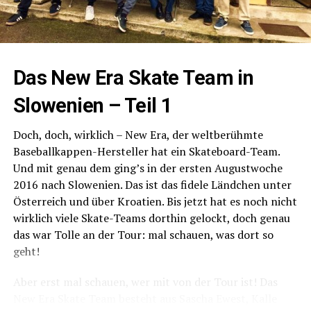
Das New Era Skate Team in
Slowenien – Teil 1
Doch, doch, wirklich – New Era, der weltberühmte
Baseballkappen-Hersteller hat ein Skateboard-Team.
Und mit genau dem ging’s in der ersten Augustwoche
2016 nach Slowenien. Das ist das fidele Ländchen unter
Sehr, sehr schön, dass Dende vor 2 Jahren von Jan
Österreich und über Kroatien. Bis jetzt hat es noch nicht
Böhmermann ins TV-Boot geholt wurde. Wer davon
wirklich viele Skate-Teams dorthin gelockt, doch genau
profitiert hat? Die beiden Freigeister und wir Freunde
das war Tolle an der Tour: mal schauen, was dort so
der freien radikalen Unterhaltung.
geht!
Aber erst mal schauen, wer mit von der Tour ist! Das
New Era Skate Team besteht aus Sascha Ewest, Kalle