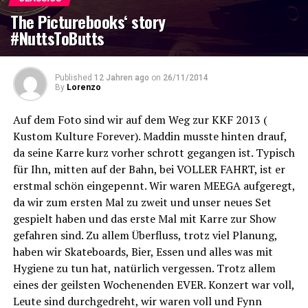
The Picturebooks‘ story
#NuttsToButts
Published
12 Jahren ago
on
26/11/2014
By
Lorenzo
Auf dem Foto sind wir auf dem Weg zur KKF 2013 (
Kustom Kulture Forever). Maddin musste hinten drauf,
da seine Karre kurz vorher schrott gegangen ist. Typisch
für Ihn, mitten auf der Bahn, bei VOLLER FAHRT, ist er
erstmal schön eingepennt. Wir waren MEEGA aufgeregt,
da wir zum ersten Mal zu zweit und unser neues Set
gespielt haben und das erste Mal mit Karre zur Show
gefahren sind. Zu allem Überfluss, trotz viel Planung,
haben wir Skateboards, Bier, Essen und alles was mit
Hygiene zu tun hat, natürlich vergessen. Trotz allem
eines der geilsten Wochenenden EVER. Konzert war voll,
Leute sind durchgedreht, wir waren voll und Fynn