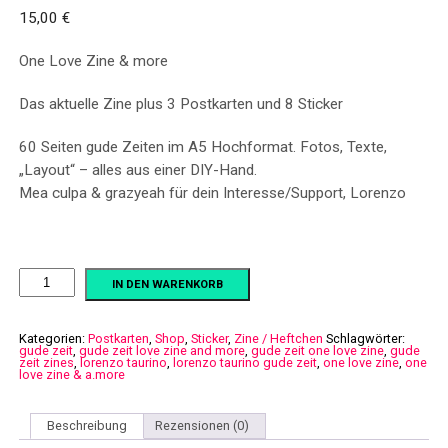
15,00
€
One Love Zine & more
Das aktuelle Zine plus 3 Postkarten und 8 Sticker
60 Seiten gude Zeiten im A5 Hochformat. Fotos, Texte,
„Layout“ – alles aus einer DIY-Hand.
Mea culpa & grazyeah für dein Interesse/Support, Lorenzo
One
IN DEN WARENKORB
Love
Zine
and
more
Kategorien:
Postkarten
,
Shop
,
Sticker
,
Zine / Heftchen
Schlagwörter:
gude zeit
,
gude zeit love zine and more
,
gude zeit one love zine
,
gude
Menge
zeit zines
,
lorenzo taurino
,
lorenzo taurino gude zeit
,
one love zine
,
one
love zine & a.more
Beschreibung
Rezensionen (0)