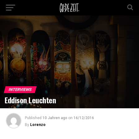
INTERVIEWS
Eddison Leuchten
Published
10 Jahren ago
on
16/12/2016
By
Lorenzo