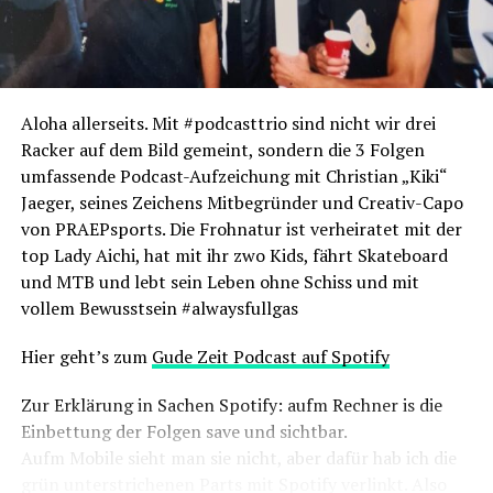
Aloha allerseits. Mit #podcasttrio sind nicht wir drei
Racker auf dem Bild gemeint, sondern die 3 Folgen
umfassende Podcast-Aufzeichung mit Christian „Kiki“
Jaeger, seines Zeichens Mitbegründer und Creativ-Capo
von PRAEPsports. Die Frohnatur ist verheiratet mit der
top Lady Aichi, hat mit ihr zwo Kids, fährt Skateboard
und MTB und lebt sein Leben ohne Schiss und mit
vollem Bewusstsein #alwaysfullgas
Hier geht’s zum
Gude Zeit Podcast auf Spotify
Zur Erklärung in Sachen Spotify: aufm Rechner is die
Einbettung der Folgen save und sichtbar.
Aufm Mobile sieht man sie nicht, aber dafür hab ich die
grün unterstrichenen Parts mit Spotify verlinkt. Also