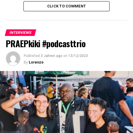
CLICK TO COMMENT
INTERVIEWS
PRAEPkiki #podcasttrio
Published
3 Jahren ago
on
13/12/2023
By
Lorenzo