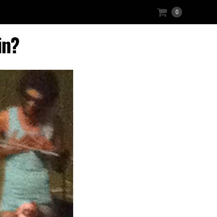
0
in?