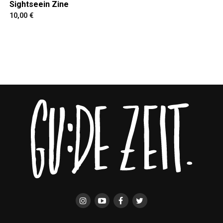
Sightseein Zine
10,00
€